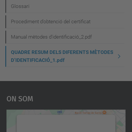
v
Glossari
e
g
Procediment d'obtenció del certificat
a
Manual mètodes d'identificació_2.pdf
c
i
QUADRE RESUM DELS DIFERENTS MÈTODES
D’IDENTIFICACIÓ_1.pdf
ó
On Som
Necessitem el vostre
consentiment per carregar el