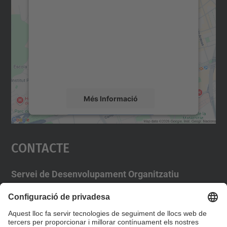
servei Google Maps!
Utilitzem un servei de tercers per incrustar
contingut del mapa que pugui recollir dades
sobre la vostra activitat. Reviseu-ne els
detalls i accepteu el servei per veure el
mapa.
Més Informació
Accepta
Contacte
powered by
Usercentrics Consent
Management Platform
Servei de Desenvolupament Organitzatiu
Campus Diagonal Nord, Edifici VX (Vèrtex)
Pl. Eusebi Güell, 6 08034 Barcelona