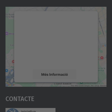
Necessitem el vostre
consentiment per carregar el
servei Google Maps!
Utilitzem un servei de tercers per incrustar
contingut del mapa que pugui recollir dades
sobre la vostra activitat. Reviseu-ne els
detalls i accepteu el servei per veure el
mapa.
Més Informació
Accepta
Contacte
powered by
Usercentrics Consent
Management Platform