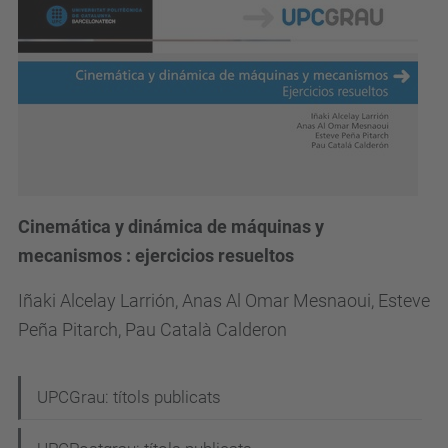
Cinemática y dinámica de máquinas y
mecanismos : ejercicios resueltos
Iñaki Alcelay Larrión, Anas Al Omar Mesnaoui, Esteve
Peña Pitarch, Pau Català Calderon
N
UPCGrau: títols publicats
a