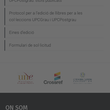
UPCPostgrau: títols publicats
v
e
Protocol per a l’edició de llibres per a les
g
col·leccions UPCGrau i UPCPostgrau
a
Eines d’edició
c
i
Formulari de sol·licitud
ó
On Som