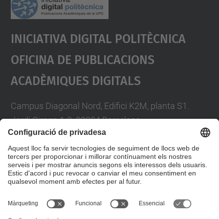
Iniciativa Digital Politècnica
Oficina De Publicacions
Acadèmiques Digitals
Campus Diagonal Nord, Edifici K2M, planta S1.
Jordi Girona 1-3. 08034 Barcelona
Telèfon: 93 401 58 85
A/e:
info.idp@upc.edu
Formulari de contacte