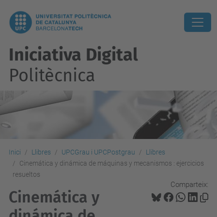
Iniciativa Digital
Politècnica
Inici
Llibres
UPCGrau i UPCPostgrau
Llibres
Cinemática y dinámica de máquinas y mecanismos : ejercicios
resueltos
Comparteix:
Cinemática y
dinámica de