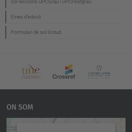
g
col·leccions UPCGrau i UPCPostgrau
a
Eines d’edició
c
i
Formulari de sol·licitud
ó
On Som