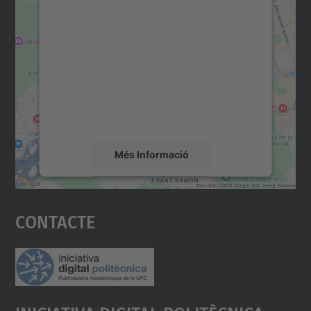
Necessitem el vostre
consentiment per carregar el
servei Google Maps!
Utilitzem un servei de tercers per incrustar
contingut del mapa que pugui recollir dades
sobre la vostra activitat. Reviseu-ne els
detalls i accepteu el servei per veure el
mapa.
Més Informació
Accepta
Contacte
powered by
Usercentrics Consent
Management Platform