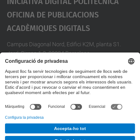
Iniciativa Digital Politècnica
Oficina De Publicacions
Acadèmiques Digitals
Campus Diagonal Nord, Edifici K2M, planta S1.
Jordi Girona 1-3. 08034 Barcelona
Telèfon: 93 401 58 85
A/e:
info.idp@upc.edu
Formulari de contacte
© UPC
Oficina de Publicacions Acadèmiques Digitals.