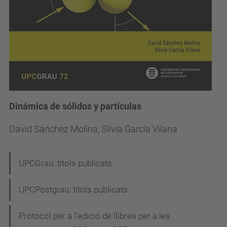
Dinámica de sólidos y partículas
David Sánchez Molina, Silvia García Vilana
N
UPCGrau: títols publicats
a
UPCPostgrau: títols publicats
v
e
Protocol per a l’edició de llibres per a les