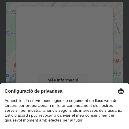
Necessitem el vostre
consentiment per carregar el
servei Google Maps!
Utilitzem un servei de tercers per incrustar
contingut del mapa que pugui recollir dades
sobre la vostra activitat. Reviseu-ne els
detalls i accepteu el servei per veure el
mapa.
Més Informació
Accepta
Contacte
powered by
Usercentrics Consent
Management Platform
Formulari de contacte