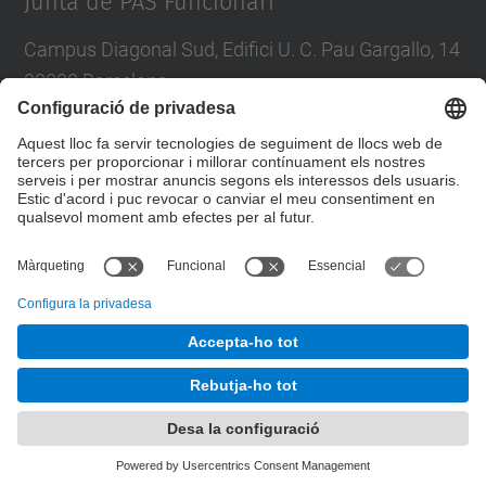
Junta de PAS Funcionari
Campus Diagonal Sud, Edifici U. C. Pau Gargallo, 14
08028 Barcelona
Tel.
:
93 401 71 46
E-mail
:
junta.pasf@upc.edu
Formulari de contacte
© UPC
Junta PAS Funcionari
Desenvolupat amb
Mapa del lloc
Accessibilitat