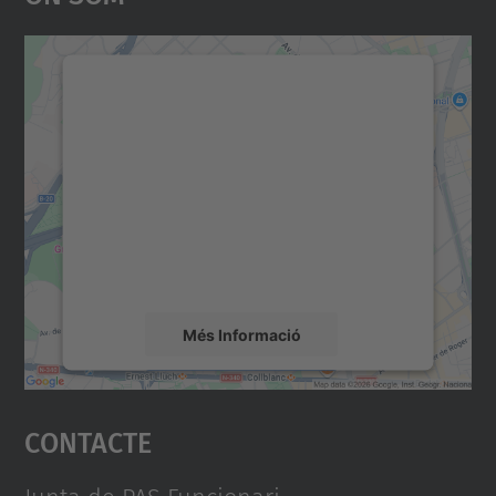
Necessitem el vostre
consentiment per carregar el
servei Google Maps!
Utilitzem un servei de tercers per incrustar
contingut del mapa que pugui recollir dades
sobre la vostra activitat. Reviseu-ne els
detalls i accepteu el servei per veure el
mapa.
Més Informació
Accepta
Contacte
powered by
Usercentrics Consent
Management Platform