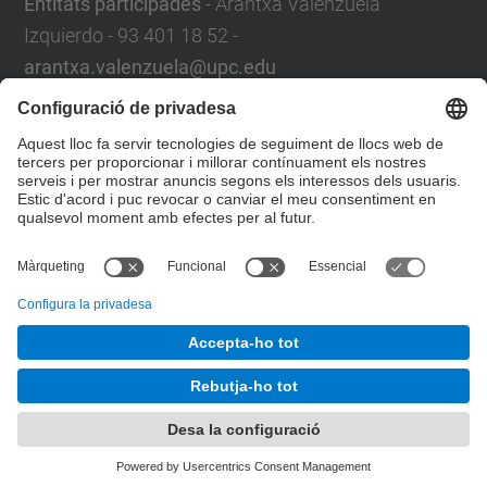
Entitats participades
- Arantxa Valenzuela
Izquierdo - 93 401 18 52 -
arantxa.valenzuela@upc.edu
Servei de Control de Gestió
Plaça Eusebi Güell,6.
08034 Barcelona
Campus Nord
. Edifici VX, 1a planta
Formulari de contacte
© UPC
Servei de Control de Gestió. SCG
Desenvolupat amb
Mapa del lloc
Accessibilitat