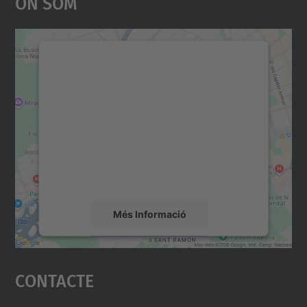
On Som
Necessitem el vostre
consentiment per carregar el
servei Google Maps!
Utilitzem un servei de tercers per incrustar
contingut del mapa que pugui recollir dades
sobre la vostra activitat. Reviseu-ne els
detalls i accepteu el servei per veure el
mapa.
Més Informació
Accepta
Contacte
powered by
Usercentrics Consent
Management Platform