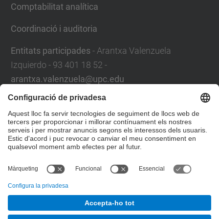
Comptabilitat analítica
Coordinació i auditoria
Entitats participades
- Arantxa Valenzuela
Izquierdo - 93 401 18 52 -
arantxa.valenzuela@upc.edu
Servei de Control de Gestió
Plaça Eusebi Güell,6.
08034 Barcelona
Campus Nord
. Edifici VX, 1a planta
Formulari de contacte
© UPC
Servei de Control de Gestió. SCG