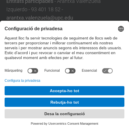
Entitats participades
- Arantxa Valenzuela
Izquierdo - 93 401 18 52 -
arantxa.valenzuela@upc.edu
Servei de Control de Gestió
Plaça Eusebi Güell,6.
08034 Barcelona
Campus Nord
. Edifici VX, 1a planta
Formulari de contacte
© UPC
Servei de Control de Gestió. SCG
Desenvolupat amb
Mapa del lloc
Accessibilitat