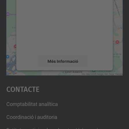
consentiment per carregar el
servei Google Maps!
Utilitzem un servei de tercers per incrustar
contingut del mapa que pugui recollir dades
sobre la vostra activitat. Reviseu-ne els
detalls i accepteu el servei per veure el
mapa.
Més Informació
Accepta
Contacte
powered by
Usercentrics Consent
Management Platform
Comptabilitat analítica
Coordinació i auditoria