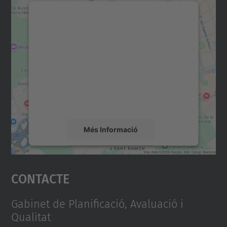
Necessitem el vostre
consentiment per carregar el
servei Google Maps!
Utilitzem un servei de tercers per incrustar
contingut del mapa que pugui recollir dades
sobre la vostra activitat. Reviseu-ne els
detalls i accepteu el servei per veure el
mapa.
Més Informació
Accepta
Contacte
powered by
Usercentrics Consent
Management Platform
Gabinet de Planificació, Avaluació i
Qualitat