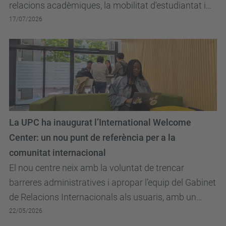
relacions acadèmiques, la mobilitat d'estudiantat i
professorat, la recerca conjunta i...
17/07/2026
La UPC ha inaugurat l’International Welcome
Center: un nou punt de referència per a la
comunitat internacional
El nou centre neix amb la voluntat de trencar
barreres administratives i apropar l’equip del Gabinet
de Relacions Internacionals als usuaris, amb un
espai concebut com a lloc de trobada.
22/05/2026