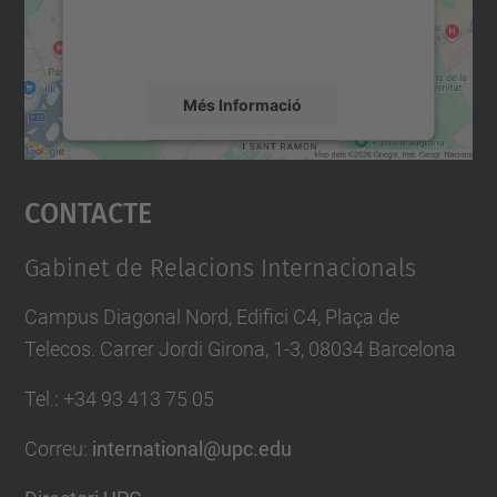
detalls i accepteu el servei per veure el
mapa.
Més Informació
Accepta
Contacte
powered by
Usercentrics Consent
Management Platform
Gabinet de Relacions Internacionals
Campus Diagonal Nord, Edifici C4, Plaça de
Telecos. Carrer Jordi Girona, 1-3, 08034 Barcelona
Tel.
:
+34
93 413 75 05
Correu
:
international@upc.edu