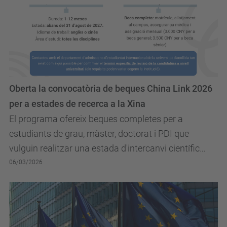
Oberta la convocatòria de beques China Link 2026
per a estades de recerca a la Xina
El programa ofereix beques completes per a
estudiants de grau, màster, doctorat i PDI que
vulguin realitzar una estada d'intercanvi científic
d'entre 1 i 12 mesos.
06/03/2026