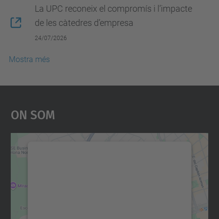
La UPC reconeix el compromís i l’impacte
de les càtedres d’empresa
24/07/2026
Mostra més
On Som
Necessitem el vostre
consentiment per carregar el
servei Google Maps!
Utilitzem un servei de tercers per incrustar
contingut del mapa que pugui recollir dades
sobre la vostra activitat. Reviseu-ne els