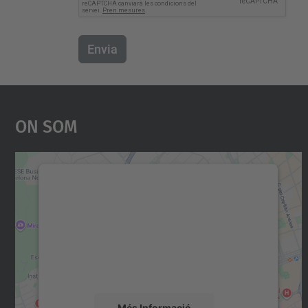
Envia
On Som
Necessitem el vostre consentiment
per carregar el servei Google Maps!
Utilitzem un servei de tercers per incrustar
contingut del mapa que pugui recollir dades
sobre la vostra activitat. Reviseu-ne els
detalls i accepteu el servei per veure el mapa.
Més Informació