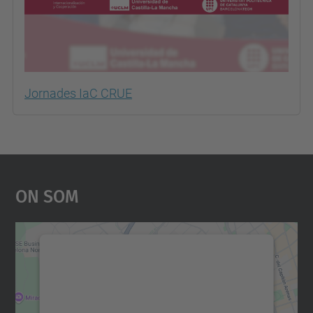
Jornades IaC CRUE
On Som
Necessitem el vostre
consentiment per carregar el
servei Google Maps!