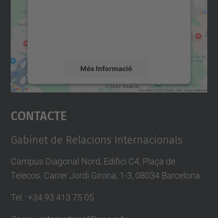
Utilitzem un servei de tercers per incrustar
contingut del mapa que pugui recollir dades
sobre la vostra activitat. Reviseu-ne els
detalls i accepteu el servei per veure el
mapa.
Més Informació
Accepta
Contacte
powered by
Usercentrics Consent
Management Platform
Gabinet de Relacions Internacionals
Campus Diagonal Nord, Edifici C4, Plaça de
Telecos. Carrer Jordi Girona, 1-3, 08034 Barcelona
Tel.
:
+34
93 413 75 05