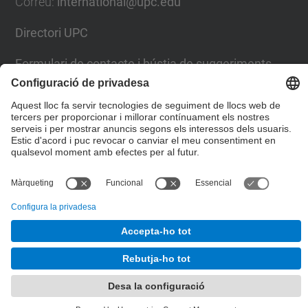
Correu
:
international@upc.edu
Directori UPC
Formulari de contacte i bústia de suggeriments
Llista Xarxes Socials
© UPC
Gabinet de Relacions Internacionals
Desenvolupat amb
Mapa del lloc
Accessibilitat
Avís legal
Configuració de privadesa