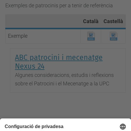
Exemples de patrocinis per a tenir de referència
Català
Castellà
Exemple
ABC patrocini i mecenatge
Nexus 24
Algunes consideracions, estudis i reflexions
sobre el Patrocini i el Mecenatge a la UPC