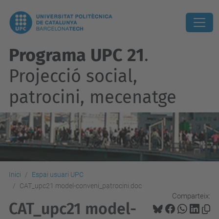
Programa UPC 21
.
Projecció social,
patrocini, mecenatge
Inici
Espai usuari UPC
CAT_upc21 model-conveni_patrocini.doc
Comparteix:
CAT_upc21 model-