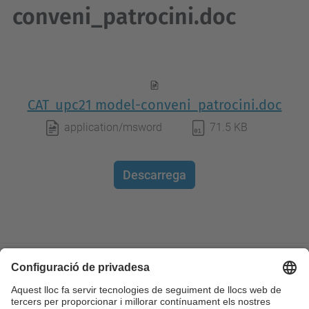
conveni_patrocini.doc
CAT_upc21 model-conveni_patrocini.doc
application/msword
71.5 KB
Descarrega