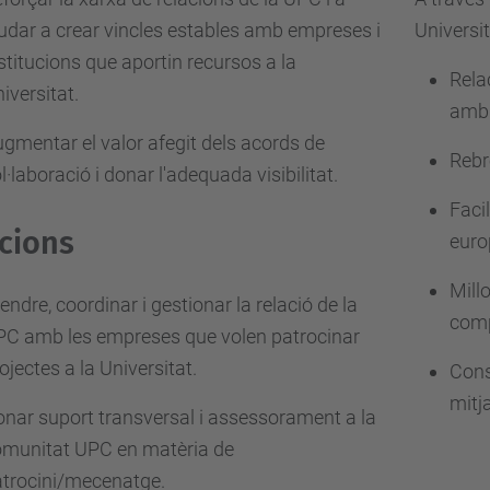
udar a crear vincles estables amb empreses i
Universit
stitucions que aportin recursos a la
Rela
iversitat.
amb 
gmentar el valor afegit dels acords de
Rebr
l·laboració i donar l'adequada visibilitat.
Faci
cions
euro
Mill
endre, coordinar i gestionar la relació de la
comp
C amb les empreses que volen patrocinar
ojectes a la Universitat.
Cons
mitj
nar suport transversal i assessorament a la
omunitat UPC en matèria de
trocini/mecenatge.