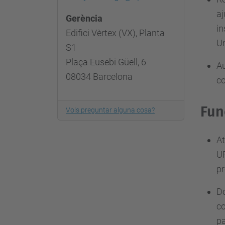
aj
Gerència
in
Edifici Vèrtex (VX), Planta
Un
S1
Plaça Eusebi Güell, 6
Au
08034 Barcelona
co
Fun
Vols preguntar alguna cosa?
At
UP
pr
Do
c
pa