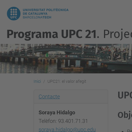
Programa UPC 21
. Proj
Inici
UPC21: el valor afegit
UPC
Contacte
Soraya Hidalgo
Obj
Telèfon: 93.401.71.31
soraya.hidalgo@upc.edu
Re