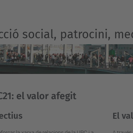
ecció social, patrocini, m
21: el valor afegit
ectius
El va
forçar la xarxa de relacions de la UPC i a
A través 