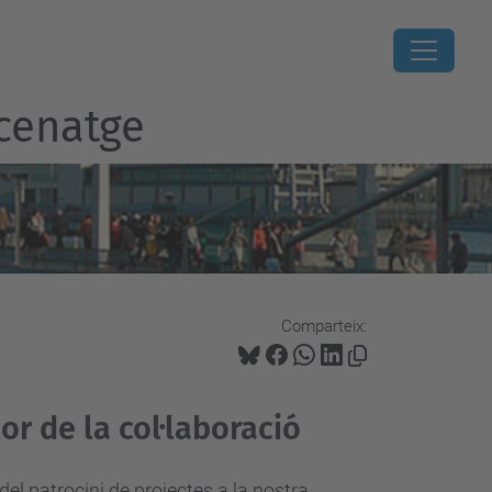
ecenatge
Comparteix:
lor de la col·laboració
del patrocini de projectes a la nostra