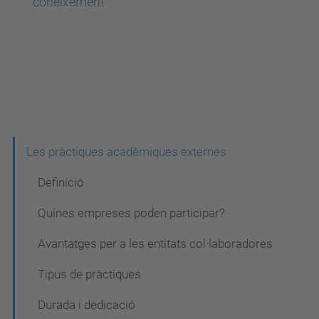
coneixement
N
Les pràctiques acadèmiques externes
a
Definició
v
Quines empreses poden participar?
e
Avantatges per a les entitats col·laboradores
g
a
Tipus de pràctiques
c
Durada i dedicació