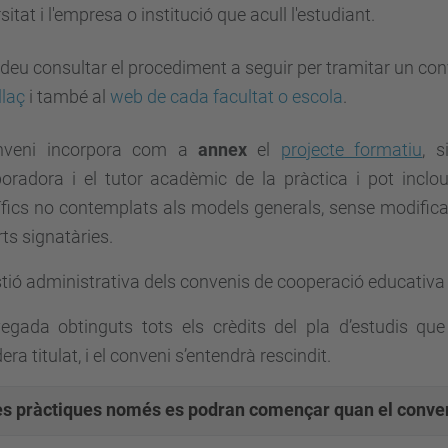
sitat i
l'empresa o institució que acull l'estudiant
.
deu consultar el procediment a seguir per tramitar un co
llaç
i també al
web de cada facultat o escola
.
nveni incorpora com a
annex
el
projecte formatiu
, s
boradora i el tutor acadèmic de la pràctica i pot inclo
fics no contemplats als models generals, sense modificar
rts signatàries.
tió administrativa dels convenis de cooperació educativa
gada obtinguts tots els crèdits del pla d’estudis que l
era titulat, i el conveni s’entendrà rescindit.
es
pràctiques només es podran començar quan el conveni