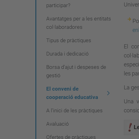
g
Univer
participar?
a
Avantatges per a les entitats
Po
c
col·laboradores
en
i
Tipus de pràctiques
ó
El co
Durada i dedicació
col·la
especí
Borsa d'ajut i despeses de
les pa
gestió
La ges
El conveni de
cooperació educativa
Una ve
consid
A l'inici de les pràctiques
Avaluació
L
Ofertes de pràctiques