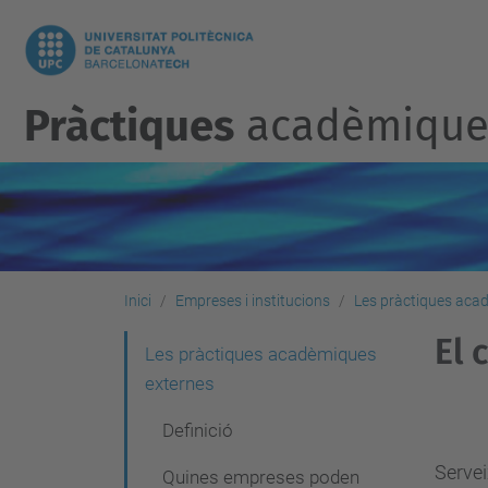
Pràctiques
acadèmiques
Inici
Empreses i institucions
Les pràctiques aca
El 
N
Les pràctiques acadèmiques
externes
a
v
Definició
e
Serve
Quines empreses poden