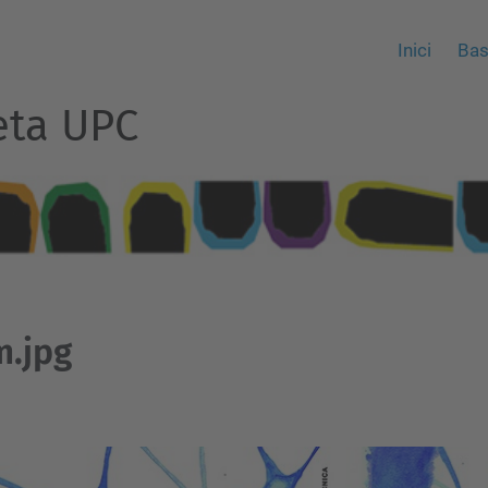
Inici
Bas
eta UPC
m.jpg