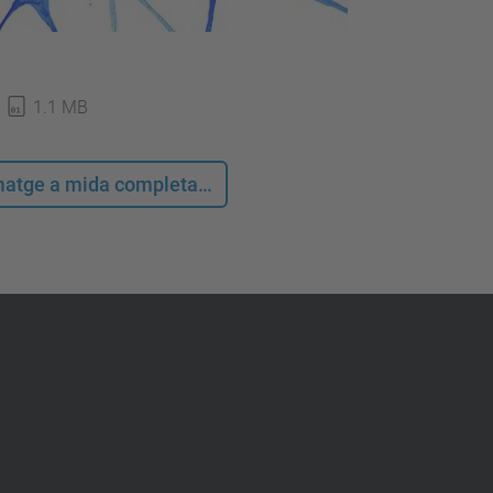
1.1 MB
 imatge a mida completa…