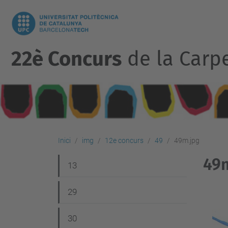
22è Concurs
de la Carp
Inici
img
12e concurs
49
49m.jpg
49
N
13
a
29
v
e
30