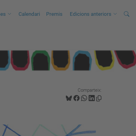
Cerca
C
es
Calendari
Premis
Edicions anteriors
e
r
c
a
a
v
a
n
Comparteix:
ç
a
d
a
…