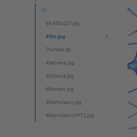
g
49
a
c
49-350x227.jpg
i
49m.jpg
ó
Thumbs.db
49anvers.jpg
49oberta.jpg
49revers.jpg
49simulacio.jpg
49simulacioOPT2.jpg