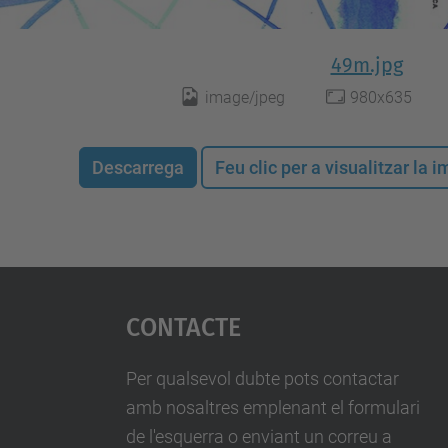
49m.jpg
image/jpeg
980x635
Descarrega
Feu clic per a visualitzar la
Contacte
Per qualsevol dubte pots contactar
amb nosaltres emplenant el formulari
de l'esquerra o enviant un correu a