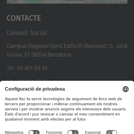
Accepta
Contacte
powered by
Usercentrics Consent
Management Platform
Consell Social
Campus Diagonal Nord, Edifici R (Rectorat). C. Jordi
Girona, 31 08034 Barcelona
Tel.
:
93 401 63 43
Fax
:
93 401 77 66
E-mail
:
consell.social@upc.edu
Directori UPC
Formulari de contacte