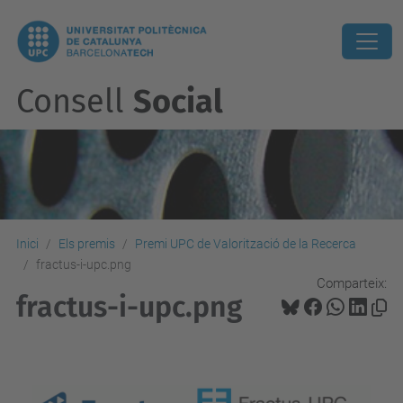
Consell
Social
Inici
Els premis
Premi UPC de Valorització de la Recerca
fractus-i-upc.png
Comparteix:
fractus-i-upc.png