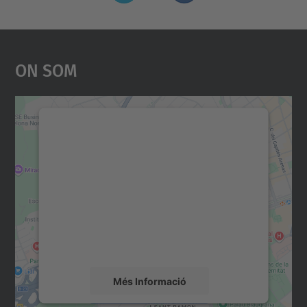
On Som
Necessitem el vostre
consentiment per carregar el
servei Google Maps!
Utilitzem un servei de tercers per incrustar
contingut del mapa que pugui recollir dades
sobre la vostra activitat. Reviseu-ne els
detalls i accepteu el servei per veure el
mapa.
Més Informació