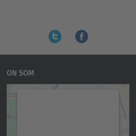
On Som
Necessitem el vostre
consentiment per carregar el
servei Google Maps!
Utilitzem un servei de tercers per incrustar
contingut del mapa que pugui recollir dades