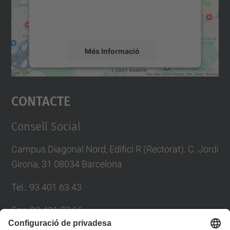
sobre la vostra activitat. Reviseu-ne els
detalls i accepteu el servei per veure el
mapa.
Més Informació
Accepta
Contacte
powered by
Usercentrics Consent
Management Platform
Consell Social
Campus Diagonal Nord, Edifici R (Rectorat). C. Jordi
Girona, 31 08034 Barcelona
Tel.
:
93 401 63 43
Fax
:
93 401 77 66