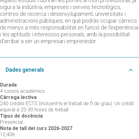
Aquest estudis t’obriran les portes al món professional, ja
sigui a la indústria, empreses i serveis tecnològics,
centres de recerca i desenvolupament, universitats i
administracions públiques, en què podràs ocupar càrrecs
de menys a més responsabilitat en funció de l'experiència
i les aptituds i interessos personals, amb la possibilitat
d'arribar a ser un empresari emprenedor.
Dades generals
Durada
4 cursos acadèmics
Càrrega lectiva
240 crèdits ECTS (incloent-hi el treball de fi de grau). Un crèdit
equival a 25-30 hores de treball.
Tipus de docència
Presencial
Nota de tall del curs 2026-2027
12,406