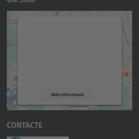
Necessitem el vostre
consentiment per carregar el
servei Google Maps!
Utilitzem un servei de tercers per incrustar
contingut del mapa que pugui recollir dades
sobre la vostra activitat. Reviseu-ne els
detalls i accepteu el servei per veure el
mapa.
Més Informació
Accepta
Contacte
powered by
Usercentrics Consent
Management Platform