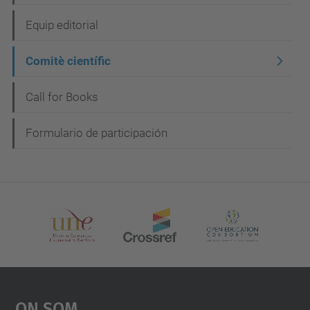
a
Equip editorial
v
e
Comitè científic
g
Call for Books
a
c
Formulario de participación
i
ó
On Som