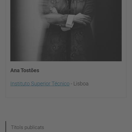
Ana Tostões
Instituto Superior Técnico
- Lisboa
N
Títols publicats