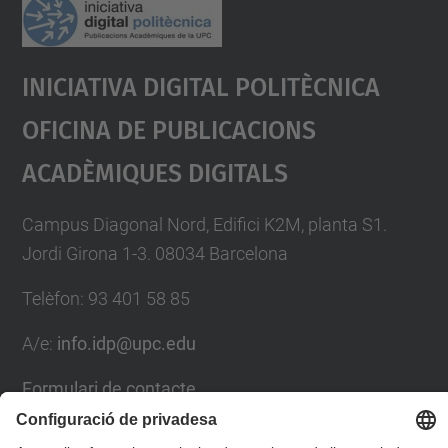
Iniciativa Digital Politècnica
Oficina De Publicacions
Acadèmiques Digitals
Campus Diagonal Nord, Edifici K2M, planta S1.
Jordi Girona 1-3. 08034 Barcelona
Telèfon: 93 401 58 85
A/e:
info.idp@upc.edu
Formulari de contacte