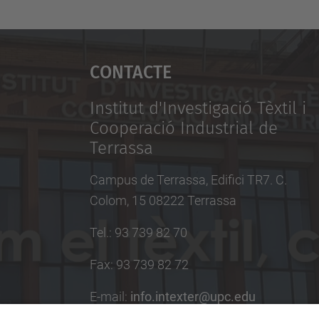
Contacte
Institut d'Investigació Tèxtil i
Cooperació Industrial de
Terrassa
Campus de Terrassa, Edifici TR7. C.
Colom, 15 08222 Terrassa
Tel.
:
93 739 82 70
Fax
:
93 739 82 72
E-mail
:
info.intexter@upc.edu