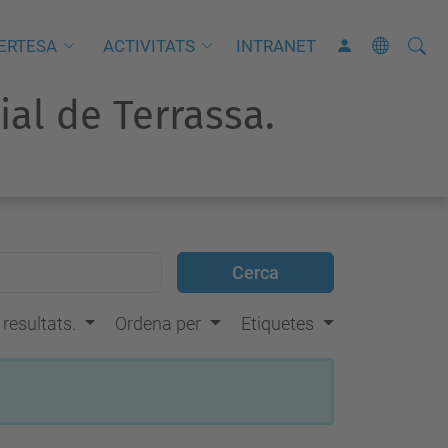
Cerca
C
ERTESA
ACTIVITATS
INTRANET
e
rial de Terrassa.
r
c
a
a
v
a
n
ç
s resultats.
Ordena per
Etiquetes
a
d
a
…