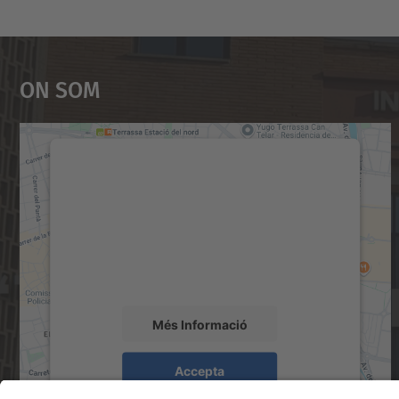
On Som
Necessitem el vostre consentiment
per carregar el servei Google Maps!
Utilitzem un servei de tercers per incrustar
contingut del mapa que pugui recollir dades
sobre la vostra activitat. Reviseu-ne els
detalls i accepteu el servei per veure el mapa.
Més Informació
Accepta