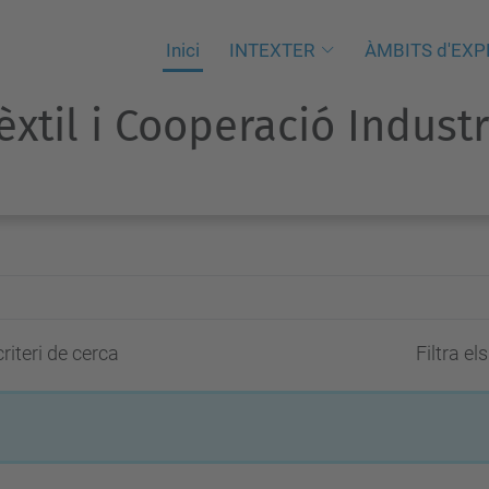
Inici
INTEXTER
ÀMBITS d'EXP
Tèxtil i Cooperació Indust
riteri de cerca
Filtra el