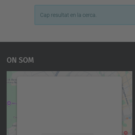
Cap resultat en la cerca.
On Som
Necessitem el vostre consentiment
per carregar el servei Google Maps!
Utilitzem un servei de tercers per incrustar
contingut del mapa que pugui recollir dades
sobre la vostra activitat. Reviseu-ne els
detalls i accepteu el servei per veure el mapa.