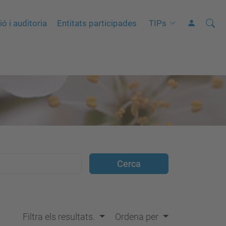
Cerca
C
ó i auditoria
Entitats participades
TIPs
e
r
c
a
a
v
a
n
ç
a
d
a
…
Filtra els resultats.
Ordena per