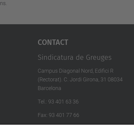
ns.
Contact
Sindicatura de Greuges
Campus Diagonal Nord, Edifici R
(Rectorat). C. Jordi Girona, 31 08034
Barcelona
Tel.
:
93 401 63 36
Fax
:
93 401 77 66
E-mail
:
sindic.greuges@upc.edu