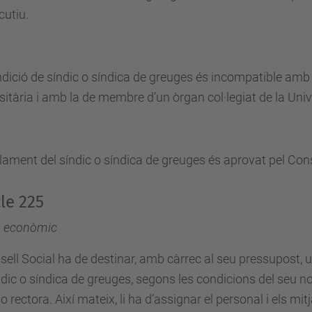
cutiu.
dició de síndic o síndica de greuges és incompatible amb
sitària i amb la de membre d’un òrgan col·legiat de la Univ
lament del síndic o síndica de greuges és aprovat pel Cons
cle 225
 econòmic
sell Social ha de destinar, amb càrrec al seu pressupost,
ndic o síndica de greuges, segons les condicions del se
 o rectora. Així mateix, li ha d’assignar el personal i els mi