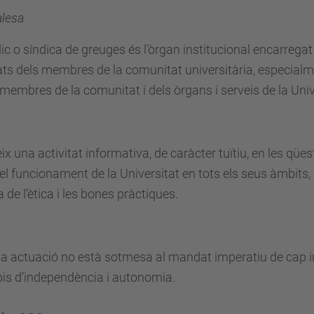
alesa
dic o síndica de greuges és l’òrgan institucional encarregat d
tats dels membres de la comunitat universitària, especial
 membres de la comunitat i dels òrgans i serveis de la Univ
ix una activitat informativa, de caràcter tuïtiu, en les qües
el funcionament de la Universitat en tots els seus àmbits,
a de l’ètica i les bones pràctiques.
a actuació no està sotmesa al mandat imperatiu de cap ins
pis d’independència i autonomia.