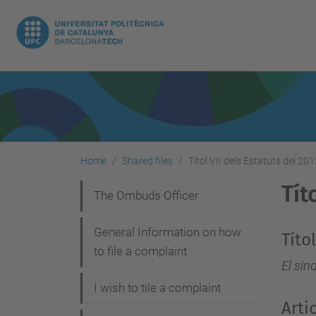
Home
Shared files
Títol VII dels Estatuts del 20
Tít
N
The Ombuds Officer
a
General Information on how
Títol
v
to file a complaint
i
El sín
g
I wish to tile a complaint
Arti