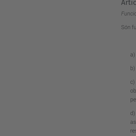
Arti
Funci
Són fu
a)
b)
c)
ob
pe
d)
as
re