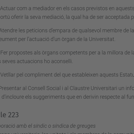
 Actuar com a mediador en els casos previstos en aquests E
ortú oferir la seva mediació, la qual ha de ser acceptada p
 Atendre les peticions d’empara de qualsevol membre de la
eument per l’actuació d’un òrgan de la Universitat.
 Fer propostes als òrgans competents per a la millora de la 
s seves actuacions ho aconselli.
 Vetllar pel compliment del que estableixen aquests Estatut
 Presentar al Consell Social i al Claustre Universitari un i
 d’incloure els suggeriments que en derivin respecte al fu
cle 223
boració amb el síndic o síndica de greuges