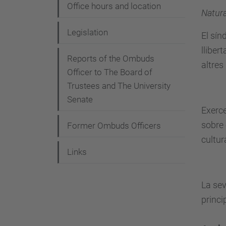
a
Office hours and location
Natur
t
i
Legislation
El sín
o
lliber
Reports of the Ombuds
altres
n
Officer to The Board of
Trustees and The University
Senate
Exerce
sobre 
Former Ombuds Officers
cultur
Links
La sev
princi