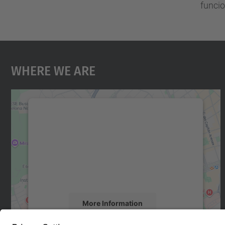
funcio
Where We Are
We need your consent to load the
Google Maps service!
We use a third party service to embed map
content that may collect data about your
activity. Please review the details and accept
the service to see this map.
More Information