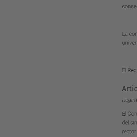
conse
La con
univer
El Reg
Arti
Règim
El Con
del sí
rector