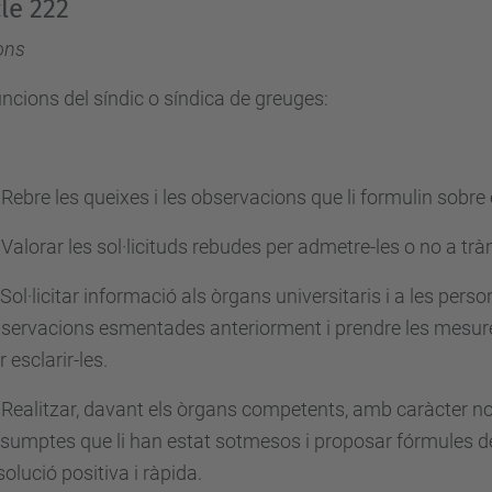
cle 222
ons
ncions del síndic o síndica de greuges:
 Rebre les queixes i les observacions que li formulin sobre
 Valorar les sol·licituds rebudes per admetre-les o no a tràm
 Sol·licitar informació als òrgans universitaris i a les pers
servacions esmentades anteriorment i prendre les mesure
r esclarir-les.
 Realitzar, davant els òrgans competents, amb caràcter no
sumptes que li han estat sotmesos i proposar fórmules de 
solució positiva i ràpida.