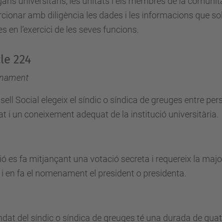
gans universitaris, les unitats i els membres de la comunit
cionar amb diligència les dades i les informacions que sol·
s en l’exercici de les seves funcions.
cle 224
nament
sell Social elegeix el síndic o síndica de greuges entre p
at i un coneixement adequat de la institució universitària.
ció es fa mitjançant una votació secreta i requereix la ma
 i en fa el nomenament el president o presidenta.
dat del síndic o síndica de greuges té una durada de quat