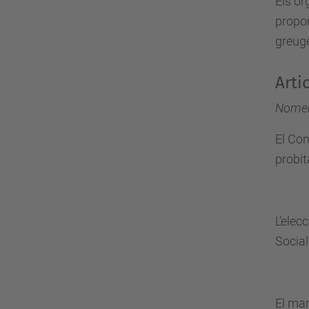
Els òr
propor
greuge
Arti
Nome
El Con
probit
L’elec
Social
El man