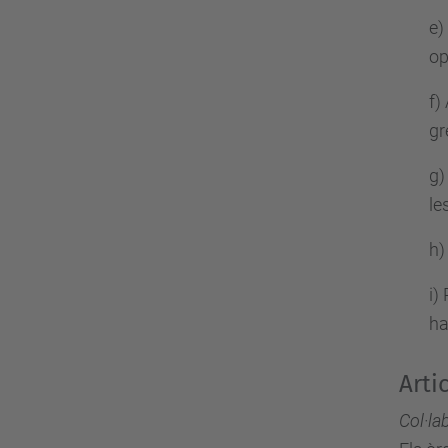
e)
op
f)
gr
g)
le
h)
i)
ha
Arti
Col·la