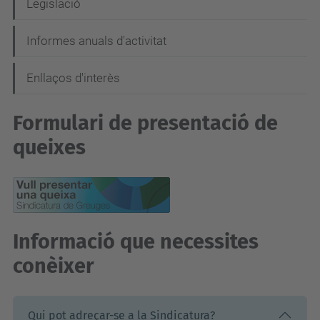
Legislació
a
c
Informes anuals d'activitat
i
Enllaços d'interès
ó
Formulari de presentació de
queixes
Informació que necessites
conèixer
Qui pot adreçar-se a la Sindicatura?