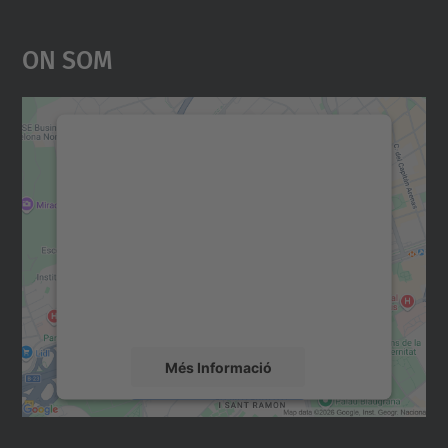
On Som
Necessitem el vostre
consentiment per carregar el
servei Google Maps!
Utilitzem un servei de tercers per incrustar
contingut del mapa que pugui recollir dades
sobre la vostra activitat. Reviseu-ne els
detalls i accepteu el servei per veure el
mapa.
Més Informació
Accepta