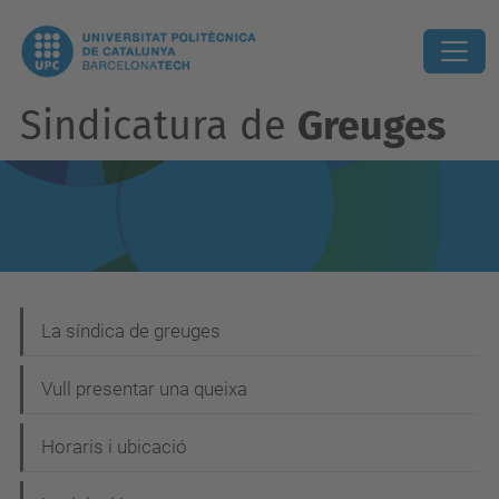
Sindicatura de
Greuges
N
La síndica de greuges
a
Vull presentar una queixa
v
e
Horaris i ubicació
g