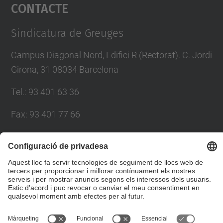
Contacte
powered by
Usercentrics Consent
Management Platform
Sindicatura de Greuges
Campus Diagonal Nord, Edifici R (Rectorat). C. Jordi
Girona, 31 08034 Barcelona
Tel.
:
93 401 63 36
Fax
:
93 401 77 66
E-mail
:
sindic.greuges@upc.edu
Directori UPC
Formulari de contacte