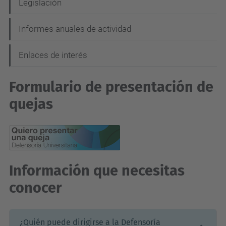
Legislación
a
c
Informes anuales de actividad
i
Enlaces de interés
ó
n
Formulario de presentación de
quejas
Información que necesitas
conocer
¿Quién puede dirigirse a la Defensoría