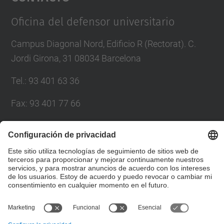
Management Platform
Oficina del defensor universitario
Campus Diagonal Nord, Edificio R (Rectorat). C.
Jordi Girona, 31 08034 Barcelona
Tel.
:
93 401 63 36
Fax
:
93 401 77 66
Correo
:
sindic.greuges@upc.edu
Directorio UPC
Formulario de contacto