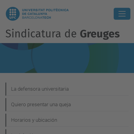
Sindicatura de
Greuges
N
La defensora universitaria
a
Quiero presentar una queja
v
e
Horarios y ubicación
g