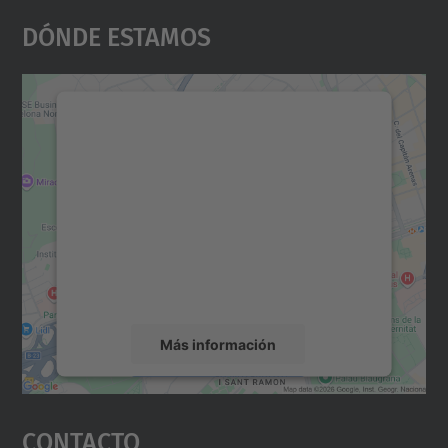
Dónde Estamos
Necesitamos su consentimiento
para cargar el servicio Google
Maps.
Utilizamos un servicio de terceros para
incrustar contenido de mapas que puede
recopilar datos sobre su actividad. Le
rogamos que revise los detalles y acepte el
servicio para ver este mapa.
Más información
Aceptar
Contacto
powered by
Usercentrics Consent