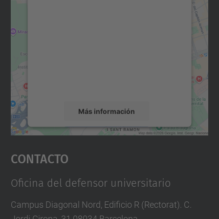
Necesitamos su consentimiento
para cargar el servicio Google
Maps.
Utilizamos un servicio de terceros para
incrustar contenido de mapas que puede
recopilar datos sobre su actividad. Le
rogamos que revise los detalles y acepte el
servicio para ver este mapa.
Más información
Aceptar
Contacto
powered by
Usercentrics Consent
Management Platform
Oficina del defensor universitario
Campus Diagonal Nord, Edificio R (Rectorat). C.
Jordi Girona, 31 08034 Barcelona