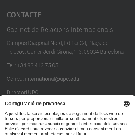
Accepta
Contacte
powered by
Usercentrics Consent
Management Platform
Gabinet de Relacions Internacionals
Campus Diagonal Nord, Edifici C4, Plaça de
Telecos. Carrer Jordi Girona, 1-3, 08034 Barcelona
Tel.
:
+34
93 413 75 05
Correu
:
international@upc.edu
Directori UPC
Formulari de contacte i bústia de suggeriments
Llista Xarxes Socials