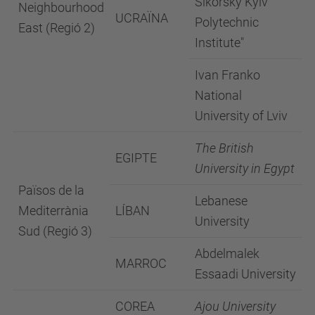
Sikorsky Kyiv
Neighbourhood
UCRAÏNA
Polytechnic
East (Regió 2)
Institute"
Ivan Franko
National
University of Lviv
The British
EGIPTE
University in Egypt
Països de la
Lebanese
Mediterrània
LÍBAN
University
Sud (Regió 3)
Abdelmalek
MARROC
Essaadi University
COREA
Ajou University