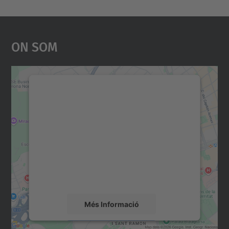
On Som
Necessitem el vostre
consentiment per carregar el
servei Google Maps!
Utilitzem un servei de tercers per incrustar
contingut del mapa que pugui recollir dades
sobre la vostra activitat. Reviseu-ne els
detalls i accepteu el servei per veure el
mapa.
Més Informació