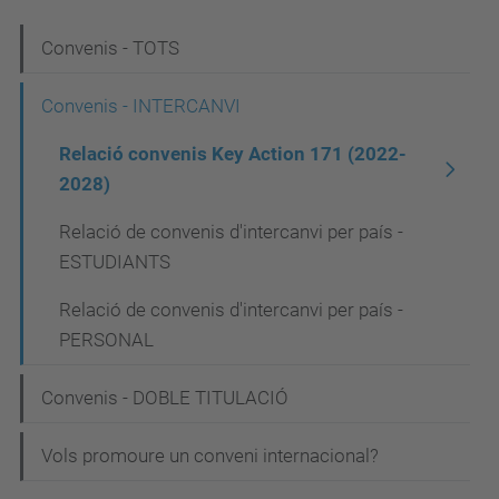
N
Convenis - TOTS
a
Convenis - INTERCANVI
v
Relació convenis Key Action 171 (2022-
e
2028)
g
a
Relació de convenis d'intercanvi per país -
ESTUDIANTS
c
i
Relació de convenis d'intercanvi per país -
PERSONAL
ó
Convenis - DOBLE TITULACIÓ
Vols promoure un conveni internacional?