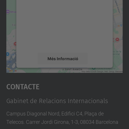
consentiment per carregar el
servei Google Maps!
Utilitzem un servei de tercers per incrustar
contingut del mapa que pugui recollir dades
sobre la vostra activitat. Reviseu-ne els
detalls i accepteu el servei per veure el
mapa.
Més Informació
Accepta
Contacte
powered by
Usercentrics Consent
Management Platform
Gabinet de Relacions Internacionals
Campus Diagonal Nord, Edifici C4, Plaça de
Telecos. Carrer Jordi Girona, 1-3, 08034 Barcelona