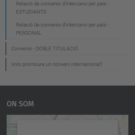
g
Relació de convenis d'intercanvi per país -
a
ESTUDIANTS
c
Relació de convenis d'intercanvi per país -
i
PERSONAL
ó
Convenis - DOBLE TITULACIÓ
Vols promoure un conveni internacional?
On Som
Necessitem el vostre