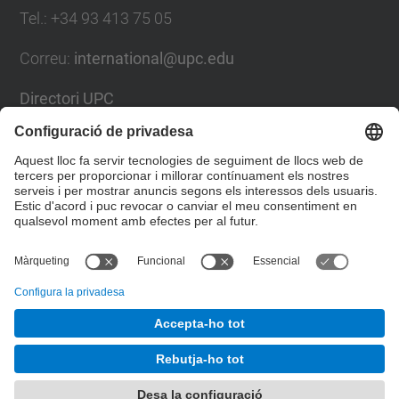
Tel.
:
+34
93 413 75 05
Correu
:
international@upc.edu
Directori UPC
Formulari de contacte i bústia de suggeriments
Llista Xarxes Socials
© UPC
Gabinet de Relacions Internacionals
Desenvolupat amb