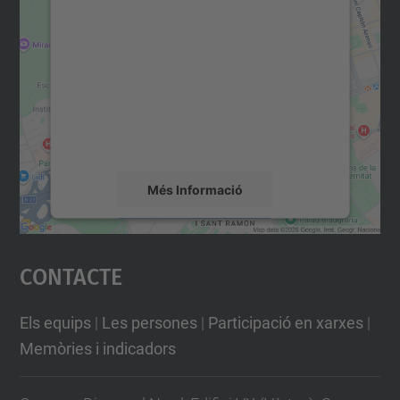
consentiment per carregar el
servei Google Maps!
Utilitzem un servei de tercers per incrustar
contingut del mapa que pugui recollir dades
sobre la vostra activitat. Reviseu-ne els
detalls i accepteu el servei per veure el
mapa.
Més Informació
Accepta
Contacte
powered by
Usercentrics Consent
Management Platform
Els equips
|
Les persones
|
Participació en xarxes
|
Memòries i indicadors