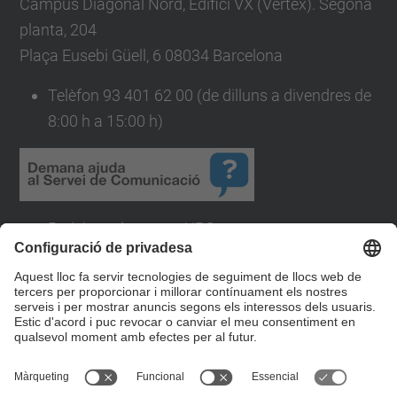
Campus Diagonal Nord, Edifici VX (Vèrtex). Segona
planta, 204
Plaça Eusebi Güell, 6 08034 Barcelona
Telèfon 93 401 62 00 (de dilluns a divendres de
8:00 h a 15:00 h)
Peticions de marca UPC
Permisos llistes de distribució
Actualització web UPC
Altres
Formulari de contacte