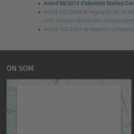
Acord 58/2012 d’Identitat Gràfica Cor
Acord 102/2004 de regulació de l'ús de 
UPC, entitats vinculades i entitats ext
Acord 103/2004 de registre i utilitzac
On Som
Necessitem el vostre consentiment
per carregar el servei Google Maps!
Utilitzem un servei de tercers per incrustar
contingut del mapa que pugui recollir dades
sobre la vostra activitat. Reviseu-ne els
detalls i accepteu el servei per veure el mapa.