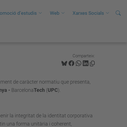
Cerca
C
omoció d'estudis
Web
Xarxes Socials
e
r
c
a
a
Comparteix:
v
a
n
ment de caràcter normatiu que presenta,
ç
nya -
Barcelona
Tech
(
UPC
).
a
d
a
ir la integritat de la identitat corporativa
…
in una forma unitària i coherent,