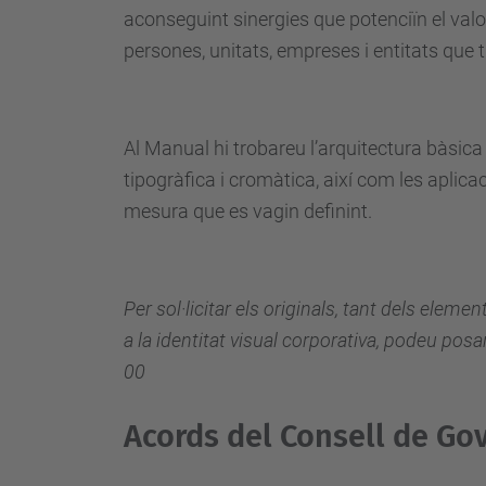
aconseguint sinergies que potenciïn el valor
persones, unitats, empreses i entitats que t
Al Manual hi trobareu l’arquitectura bàsica
tipogràfica i cromàtica, així com les aplic
mesura que es vagin definint.
Per sol·licitar els originals, tant dels elem
a la identitat visual corporativa, podeu po
00
Acords del Consell de Go