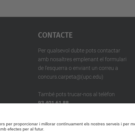
Contacte
Per qualsevol dubte pots contactar
amb nosaltres emplenant el formulari
de l'esquerra o enviant un correu a
concurs.carpeta@(upc.edu)
També pots trucar-nos al telèfon
93 401 61 88
Formulari de contacte