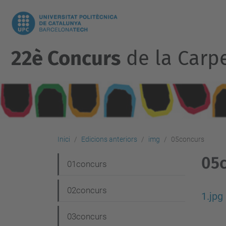
22è Concurs
de la Carp
Inici
Edicions anteriors
img
05concurs
05
N
01concurs
a
02concurs
v
1.jpg
e
03concurs