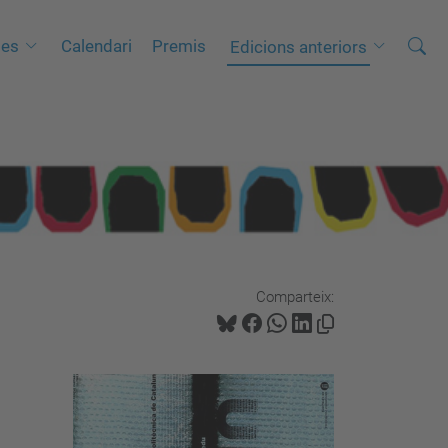
Cerca
C
es
Calendari
Premis
Edicions anteriors
e
r
c
a
a
v
a
n
Comparteix:
ç
a
d
a
…