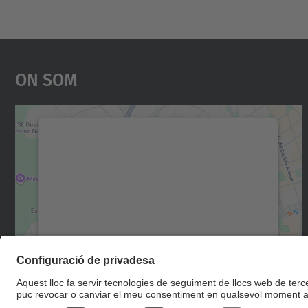
On Som
Necessitem el vostre consentiment
per carregar el servei Google Maps!
Utilitzem un servei de tercers per incrustar
contingut del mapa que pugui recollir dades
sobre la vostra activitat. Reviseu-ne els
detalls i accepteu el servei per veure el mapa.
Més Informació
Accepta