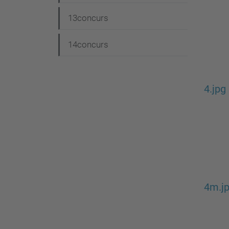
13concurs
14concurs
4.jpg
4m.j