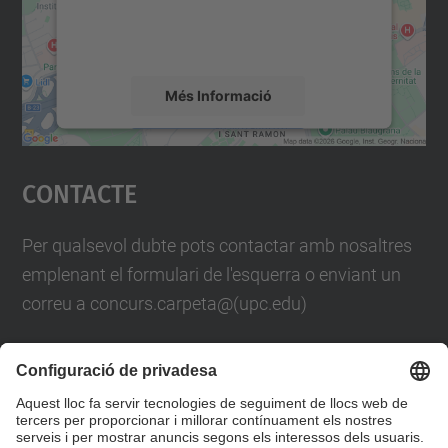
sobre la vostra activitat. Reviseu-ne els
detalls i accepteu el servei per veure el
mapa.
Més Informació
Accepta
Contacte
powered by
Usercentrics Consent
Management Platform
Per qualsevol dubte pots contactar amb nosaltres
emplenant el formulari de l'esquerra o enviant un
correu a concurs.carpeta@(upc.edu)
També pots trucar-nos al telèfon
93 401 61 88