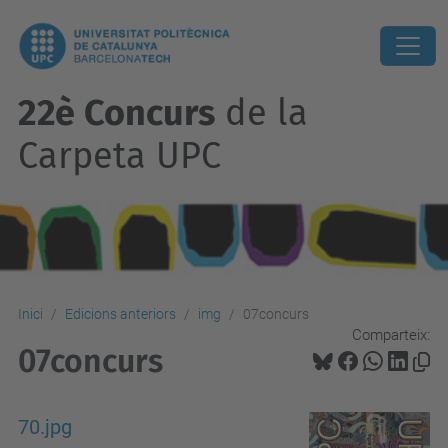
22è Concurs
de la
Carpeta UPC
Inici
Edicions anteriors
img
07concurs
Comparteix:
07concurs
70.jpg