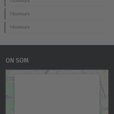
12concurs
13concurs
14concurs
On Som
Necessitem el vostre
consentiment per carregar el
servei Google Maps!
Utilitzem un servei de tercers per incrustar
contingut del mapa que pugui recollir dades