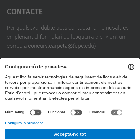
Contacte
powered by
Usercentrics Consent
Management Platform
Per qualsevol dubte pots contactar amb nosaltres
emplenant el formulari de l'esquerra o enviant un
correu a concurs.carpeta@(upc.edu)
També pots trucar-nos al telèfon
93 401 61 88
Formulari de contacte
© UPC
Servei de Comunicació