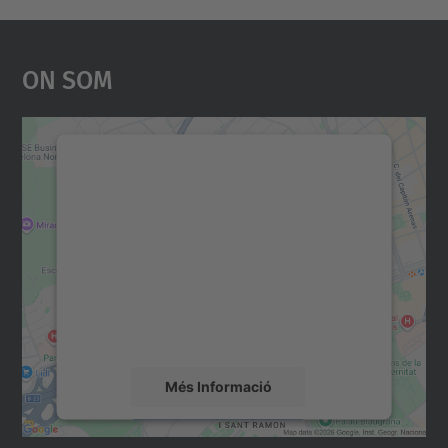
On Som
Necessitem el vostre
consentiment per carregar el
servei Google Maps!
Utilitzem un servei de tercers per incrustar
contingut del mapa que pugui recollir dades
sobre la vostra activitat. Reviseu-ne els
detalls i accepteu el servei per veure el
mapa.
Més Informació
Accepta