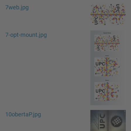
7web.jpg
7-opt-mount.jpg
10obertaP.jpg