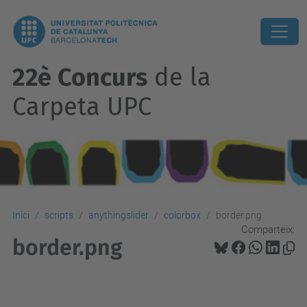
22è Concurs
de la
Carpeta UPC
Inici
scripts
anythingslider
colorbox
border.png
Comparteix:
border.png