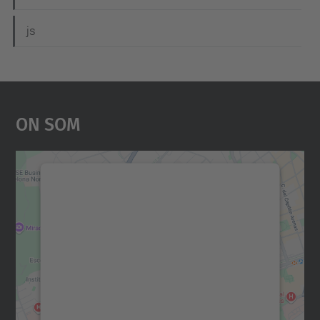
js
On Som
Necessitem el vostre
consentiment per carregar el
servei Google Maps!
Utilitzem un servei de tercers per incrustar
contingut del mapa que pugui recollir dades
sobre la vostra activitat. Reviseu-ne els
detalls i accepteu el servei per veure el
mapa.