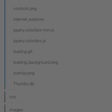
e
controls.png
g
a
internet_explorer
c
jquery.colorbox-min.js
i
jquery.colorbox.js
ó
loading.gif
loading_background.png
overlay.png
Thumbs.db
css
images