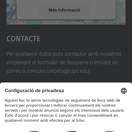
Més Informació
Accepta
Contacte
powered by
Usercentrics Consent
Management Platform
Per qualsevol dubte pots contactar amb nosaltres
emplenant el formulari de l'esquerra o enviant un
correu a concurs.carpeta@(upc.edu)
També pots trucar-nos al telèfon
93 401 61 88
Formulari de contacte