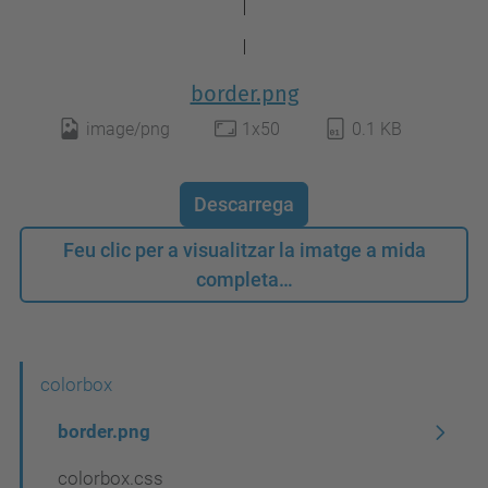
border.png
image/png
1x50
0.1 KB
Descarrega
Feu clic per a visualitzar la imatge a mida
completa…
N
colorbox
a
border.png
v
colorbox.css