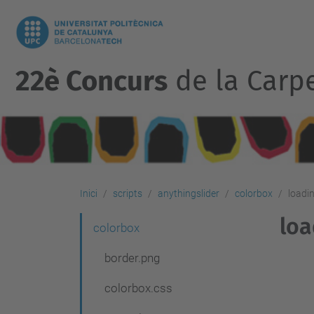
22è Concurs
de la Carp
Inici
scripts
anythingslider
colorbox
loadin
loa
N
colorbox
a
border.png
v
colorbox.css
e