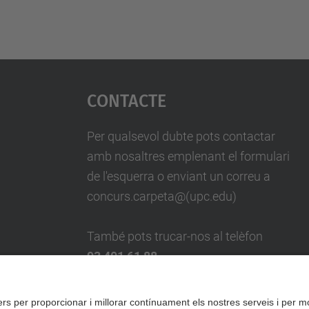
Contacte
Per qualsevol dubte pots contactar
amb nosaltres emplenant el formulari
de l'esquerra o enviant un correu a
concurs.carpeta@(upc.edu)
També pots trucar-nos al telèfon
93 401 61 88