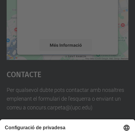
Utilitzem un servei de tercers per incrustar
contingut del mapa que pugui recollir dades
sobre la vostra activitat. Reviseu-ne els
detalls i accepteu el servei per veure el
mapa.
Més Informació
Accepta
Contacte
powered by
Usercentrics Consent
Management Platform
Per qualsevol dubte pots contactar amb nosaltres
emplenant el formulari de l'esquerra o enviant un
correu a concurs.carpeta@(upc.edu)
També pots trucar-nos al telèfon
93 401 61 88