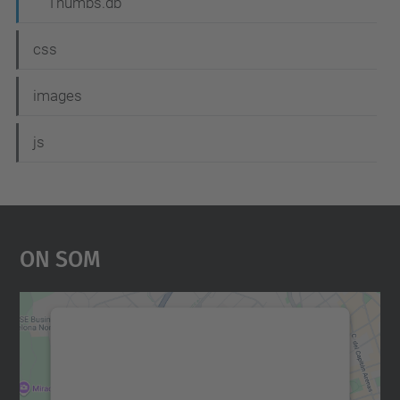
Thumbs.db
css
images
js
On Som
Necessitem el vostre
consentiment per carregar el
servei Google Maps!