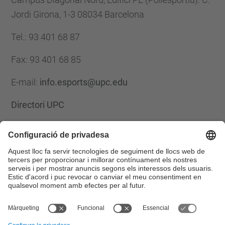
Jordi Girona, 1-3 08034 Barcelona
Tel.
:
93 401 68 87
Fax
:
93 401 68 85
E-mail
:
info.esports@upc.edu
Directori UPC
Formulari de contacte
Llista Xarxes Socials