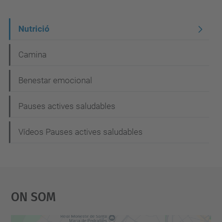
N
Nutrició
a
Camina
v
e
Benestar emocional
g
Pauses actives saludables
a
c
Vídeos Pauses actives saludables
i
ó
On Som