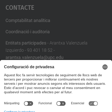
Contacte
powered by
Usercentrics Consent
Management Platform
Comptabilitat analítica
Coordinació i auditoria
Entitats participades
- Arantxa Valenzuela
Izquierdo - 93 401 18 52 -
arantxa.valenzuela@upc.edu
Servei de Control de Gestió
Plaça Eusebi Güell,6.
08034 Barcelona
Campus Nord
. Edifici VX, 1a planta
Formulari de contacte