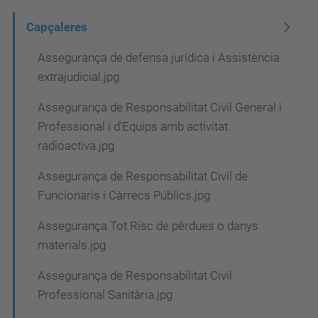
N
Capçaleres
a
Assegurança de defensa jurídica i Assistència
v
extrajudicial.jpg
e
Assegurança de Responsabilitat Civil General i
g
Professional i d'Equips amb activitat
a
radioactiva.jpg
c
Assegurança de Responsabilitat Civil de
i
Funcionaris i Càrrecs Públics.jpg
ó
Assegurança Tot Risc de pèrdues o danys
materials.jpg
Assegurança de Responsabilitat Civil
Professional Sanitària.jpg