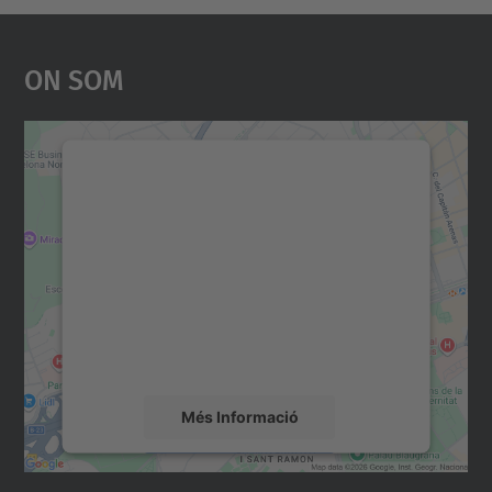
On Som
Necessitem el vostre
consentiment per carregar el
servei Google Maps!
Utilitzem un servei de tercers per incrustar
contingut del mapa que pugui recollir dades
sobre la vostra activitat. Reviseu-ne els
detalls i accepteu el servei per veure el
mapa.
Més Informació
Accepta