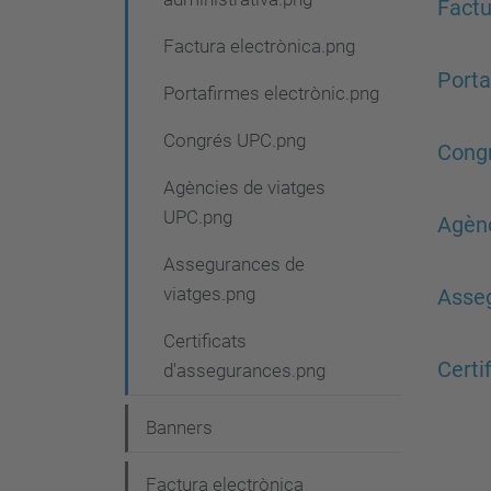
Factu
g
a
Factura electrònica.png
Porta
c
Portafirmes electrònic.png
i
Congrés UPC.png
Cong
ó
Agències de viatges
UPC.png
Agènc
Assegurances de
viatges.png
Asseg
Certificats
Certi
d'assegurances.png
Banners
Factura electrònica