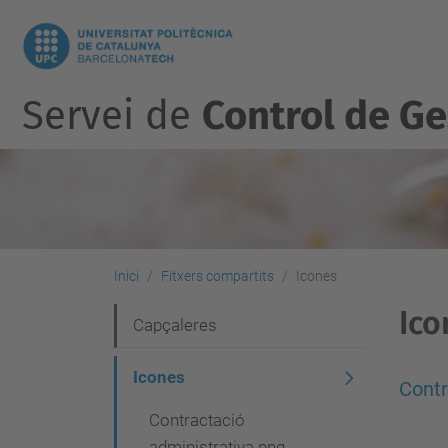
Servei de
Control de Ge
Inici
Fitxers compartits
Icones
Ico
N
Capçaleres
a
Icones
v
Contr
Contractació
e
administrativa.png