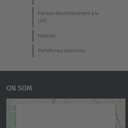
Factura electrònicament a la
UPC
Notícies
Portafirmes electrònic
On Som
Necessitem el vostre consentiment
per carregar el servei Google Maps!