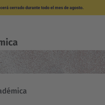
cerá cerrado durante todo el mes de agosto.
mica
cadémica