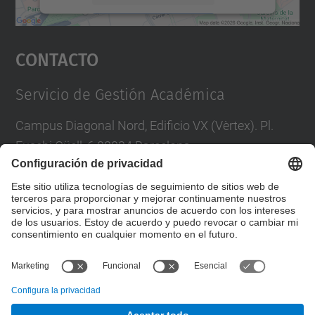
Aceptar
Contacto
powered by
Usercentrics Consent
Management Platform
Servicio de Gestión Académica
Campus Diagonal Nord, Edificio VX (Vèrtex). Pl.
Eusebi Güell, 6 08034 Barcelona
Tel.
:
93 405 46 46
Directorio UPC
Contacta con nuestro servicio