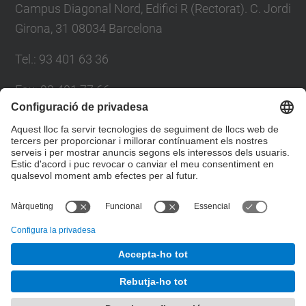
Campus Diagonal Nord, Edifici R (Rectorat). C. Jordi
Girona, 31 08034 Barcelona
Tel.
:
93 401 63 36
Fax
:
93 401 77 66
E-mail
:
sindic.greuges@upc.edu
Directori UPC
Formulari de contacte
© UPC
Sindicatura de Greuges.
Desenvolupat amb