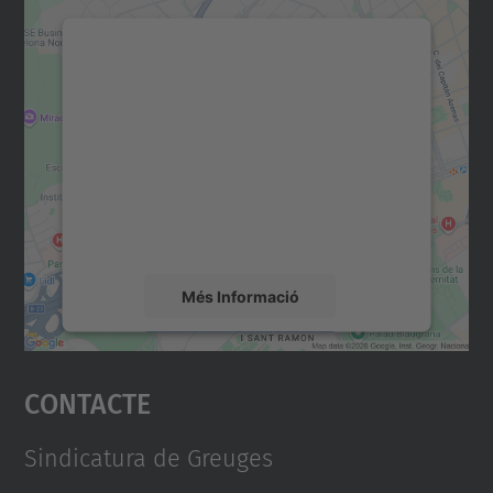
Necessitem el vostre
consentiment per carregar el
servei Google Maps!
Utilitzem un servei de tercers per incrustar
contingut del mapa que pugui recollir dades
sobre la vostra activitat. Reviseu-ne els
detalls i accepteu el servei per veure el
mapa.
Més Informació
Accepta
Contacte
powered by
Usercentrics Consent
Management Platform
Sindicatura de Greuges