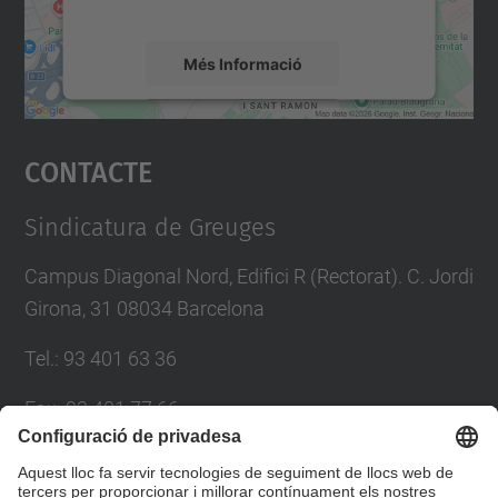
mapa.
Més Informació
Accepta
Contacte
powered by
Usercentrics Consent
Management Platform
Sindicatura de Greuges
Campus Diagonal Nord, Edifici R (Rectorat). C. Jordi
Girona, 31 08034 Barcelona
Tel.
:
93 401 63 36
Fax
:
93 401 77 66
E-mail
:
sindic.greuges@upc.edu