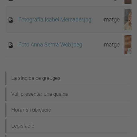
Fotografia Isabel Mercader.jpg
Imatge
Foto Anna Serrra Web.jpeg
Imatge
N
La síndica de greuges
a
Vull presentar una queixa
v
e
Horaris i ubicació
g
Legislació
a