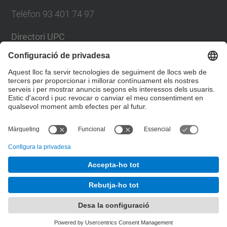
Telèfon 93 401 74 97
Directori UPC
Formulari de contacte
Llista Xarxes Socials
© UPC
Servei de Llengües i Terminologia.
Desenvolupat amb
Mapa del lloc
Accessibilitat