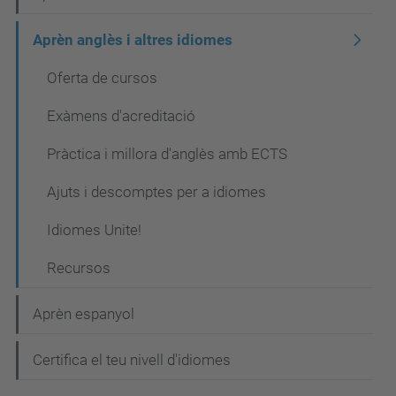
g
Aprèn anglès i altres idiomes
a
c
Oferta de cursos
i
Exàmens d'acreditació
ó
Pràctica i millora d'anglès amb ECTS
Ajuts i descomptes per a idiomes
Idiomes Unite!
Recursos
Aprèn espanyol
Certifica el teu nivell d'idiomes