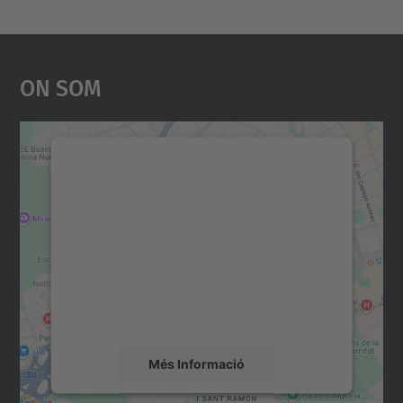
On Som
Necessitem el vostre
consentiment per carregar el
servei Google Maps!
Utilitzem un servei de tercers per incrustar
contingut del mapa que pugui recollir dades
sobre la vostra activitat. Reviseu-ne els
detalls i accepteu el servei per veure el
mapa.
Més Informació