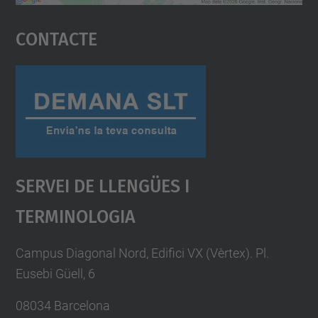
Accepta
Contacte
powered by
Usercentrics Consent
Management Platform
Servei De Llengües I
Terminologia
Campus Diagonal Nord, Edifici VX (Vèrtex). Pl.
Eusebi Güell, 6
08034 Barcelona