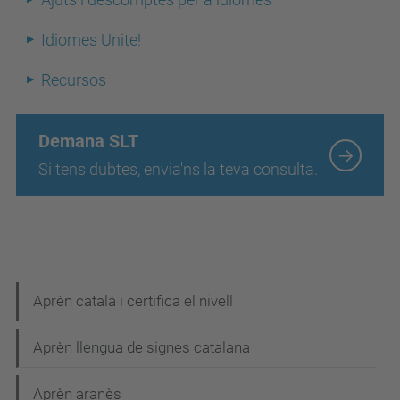
Idiomes Unite!
Recursos
Demana SLT
Si tens dubtes, envia'ns la teva consulta.
N
Aprèn català i certifica el nivell
a
Aprèn llengua de signes catalana
v
e
Aprèn aranès