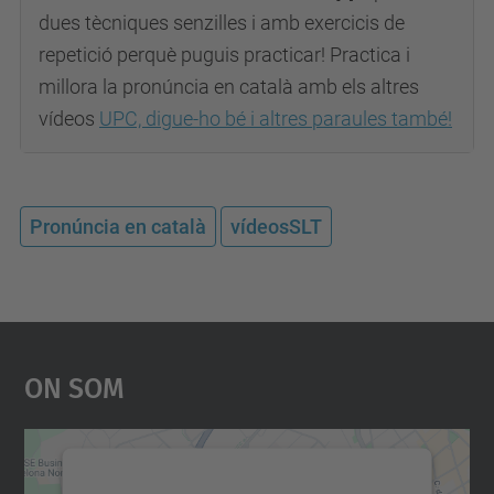
dues tècniques senzilles i amb exercicis de
powered by
Usercentrics Consent
repetició perquè puguis practicar! Practica i
Management Platform
millora la pronúncia en català amb els altres
vídeos
UPC, digue-ho bé i altres paraules també!
Pronúncia en català
vídeosSLT
On Som
Necessitem el vostre