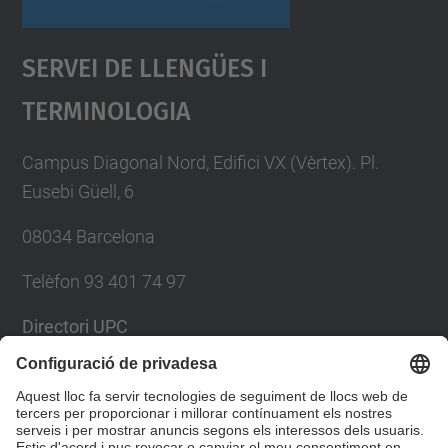
Servei De Llengües I
Terminologia
Campus Diagonal Nord, Edifici VX (Vèrtex). Pl.
Eusebi Güell, 6
08034 Barcelona
Telèfon 93 401 74 97
Directori UPC
Formulari de contacte
Llista Xarxes Socials