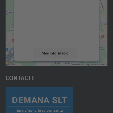
consentiment per carregar el
servei Google Maps!
Utilitzem un servei de tercers per incrustar
contingut del mapa que pugui recollir dades
sobre la vostra activitat. Reviseu-ne els
detalls i accepteu el servei per veure el
mapa.
Més Informació
Accepta
Contacte
powered by
Usercentrics Consent
Management Platform