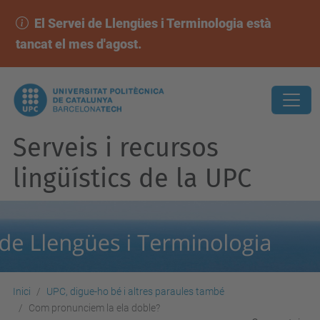
El Servei de Llengües i Terminologia està
tancat el mes d'agost.
Serveis i recursos
lingüístics de la UPC
Inici
UPC, digue-ho bé i altres paraules també
Com pronunciem la ela doble?