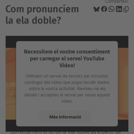
Comparteix:
Com pronunciem
la ela doble?
Necessitem el vostre consentiment
per carregar el servei YouTube
Video!
Utilitzem un servei de tercers per incrustar
contingut del vídeo que pugui recollir dades
sobre la vostra activitat. Reviseu-ne els
detalls i accepteu el servei per veure aquest
vídeo.
Et costa pronunciar la ‘ela’ doble en català? En
Més Informació
aquest vídeo, t’ensenyem a pronunciar
correctament el so de la 'ela' doble [ʎ] a partir de
Accepta