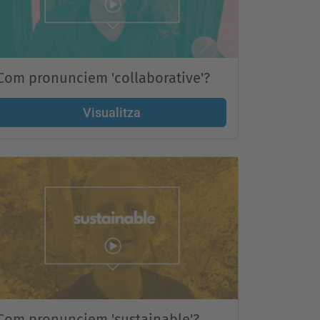
Com pronunciem 'collaborative'?
Visualitza
Com pronunciem 'sustainable'?