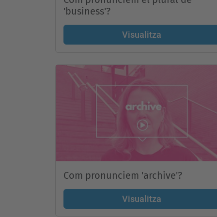
'business'?
Visualitza
Com pronunciem 'archive'?
Visualitza