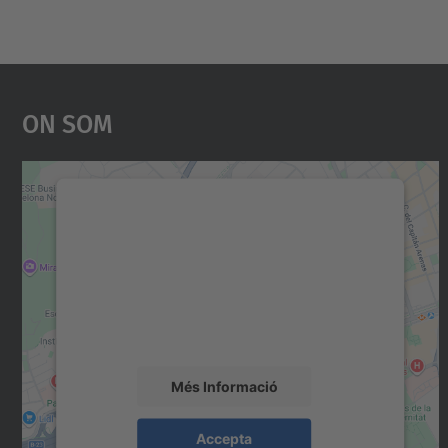
On Som
Necessitem el vostre consentiment
per carregar el servei Google Maps!
Utilitzem un servei de tercers per incrustar
contingut del mapa que pugui recollir dades
sobre la vostra activitat. Reviseu-ne els
detalls i accepteu el servei per veure el mapa.
Més Informació
Accepta