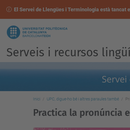
El Servei de Llengües i Terminologia està tancat e
Serveis i recursos lingü
Inici
UPC, digue-ho bé i altres paraules també
Pr
Practica la pronúncia