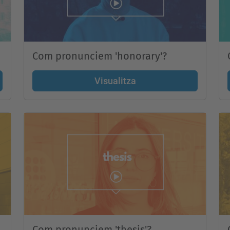
Com pronunciem 'honorary'?
Visualitza
Com pronunciem 'thesis'?