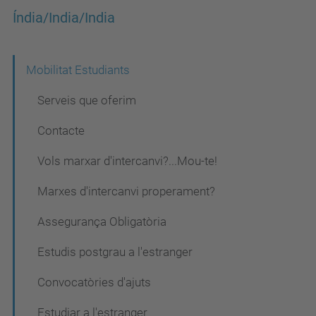
Índia/India/India
N
Mobilitat Estudiants
a
Serveis que oferim
v
Contacte
e
Vols marxar d'intercanvi?...Mou-te!
g
a
Marxes d'intercanvi properament?
c
Assegurança Obligatòria
i
Estudis postgrau a l'estranger
ó
Convocatòries d'ajuts
Estudiar a l'estranger