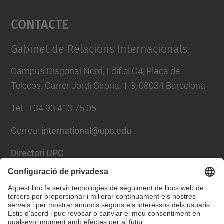
Accepta
Contacte
powered by
Usercentrics Consent
Management Platform
Gabinet de Relacions Internacionals
Campus Diagonal Nord, Edifici C4, Plaça de
Telecos. Carrer Jordi Girona, 1-3, 08034 Barcelona
Tel.
:
+34
93 413 75 05
Correu
:
international@upc.edu
Directori UPC
Formulari de contacte i bústia de suggeriments
Llista Xarxes Socials