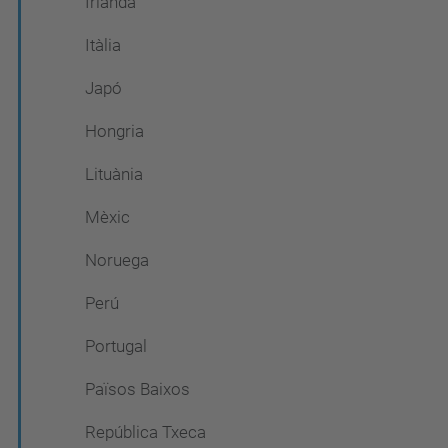
Irlanda
Itàlia
Japó
Hongria
Lituània
Mèxic
Noruega
Perú
Portugal
Països Baixos
República Txeca