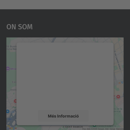
On Som
Necessitem el vostre
consentiment per carregar el
servei Google Maps!
Utilitzem un servei de tercers per incrustar
contingut del mapa que pugui recollir dades
sobre la vostra activitat. Reviseu-ne els
detalls i accepteu el servei per veure el
mapa.
Més Informació