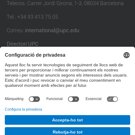
Telecos. Carrer Jordi Girona, 1-3, 08034 Barcelona
Tel.
:
+34
93 413 75 05
Correu
:
international@upc.edu
Directori UPC
Formulari de contacte i bústia de suggeriments
Llista Xarxes Socials
© UPC
Gabinet de Relacions Internacionals