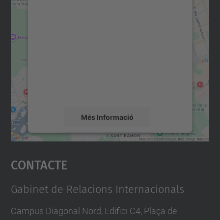
Necessitem el vostre
consentiment per carregar el
servei Google Maps!
Utilitzem un servei de tercers per incrustar
contingut del mapa que pugui recollir dades
sobre la vostra activitat. Reviseu-ne els
detalls i accepteu el servei per veure el
mapa.
Més Informació
Accepta
Contacte
powered by
Usercentrics Consent
Management Platform
Gabinet de Relacions Internacionals
Campus Diagonal Nord, Edifici C4, Plaça de