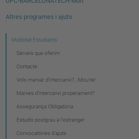
UPC-BARCELONATECH-Món
Altres programes i ajuts
N
Mobilitat Estudiants
a
Serveis que oferim
v
Contacte
e
Vols marxar d'intercanvi?...Mou-te!
g
a
Marxes d'intercanvi properament?
c
Assegurança Obligatòria
i
Estudis postgrau a l'estranger
ó
Convocatòries d'ajuts